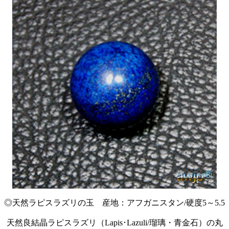
◎天然ラピスラズリの玉 産地：アフガニスタン/硬度5～5.5
天然良結晶ラピスラズリ（Lapis･Lazuli/瑠璃・青金石）の丸