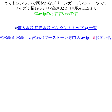
とてもシンプルで爽やかなグリーンガーデンクォーツです
サイズ：幅19.5ミリ×高さ32ミリ×厚み11.5ミリ
◎awjpのおすすめ品です
貫入水晶 幻影水晶 ペンダントトップ 4) 一覧
然水晶 針水晶｜天然石パワーストーン専門店 awjp
お問い合