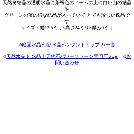
天然良結晶の透明水晶に茶褐色のドームの上に白い山の結晶
や
グリーンの藻の様な結晶が入っていて とても珍しい逸品で
す
サイズ：幅12.5ミリ×高さ24ミリ×厚み9ミリ
庭園水晶 幻影水晶ペンダントトップ 2) 一覧
天然水晶 針水晶｜天然石パワーストーン専門店 awjp
お
問い合わせ