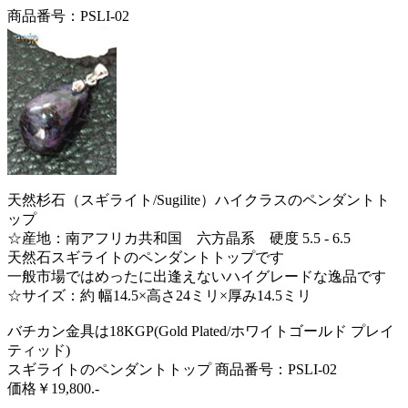
商品番号：PSLI-02
天然杉石（スギライト/Sugilite）ハイクラスのペンダントト
ップ
☆産地：南アフリカ共和国 六方晶系 硬度 5.5 - 6.5
天然石スギライトのペンダントトップです
一般市場ではめったに出逢えないハイグレードな逸品です
☆サイズ：約 幅14.5×高さ24ミリ×厚み14.5ミリ
バチカン金具は18KGP(Gold Plated/ホワイトゴールド プレイ
ティッド)
スギライトのペンダントトップ 商品番号：PSLI-02
価格￥19,800.-