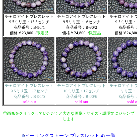
チャロアイト ブレスレット
チャロアイト ブレスレット
チャロアイト 
9.5ミリ玉・15.5センチ
9.5ミリ玉・16センチ
9.5ミリ玉
商品番号：B-96/1
商品番号：B-96/2
商品番号：B
価格￥23,800.-/
限定品
価格￥24,800.-/
限定品
価格￥24,800.
チャロアイト ブレスレット
チャロアイト ブレスレット
チャロアイト 
9.5ミリ玉・17センチ
10ミリ玉・17センチ
11ミリ玉・
商品番号：B-96/5
商品番号：B-96/6
商品番号：B
sold out
sold out
sold 
◎画像をクリックしていただくと大きな画像・サイズ・説明文にジャンプ
します
ヒーリングストーン ブレスレット 4) 一覧