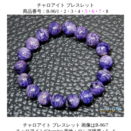
チャロアイト ブレスレット
商品番号：B-96/1・2・3・4・
5
・
6
・
7
・8
チャロアイト ブレスレット 画像はB-96/7