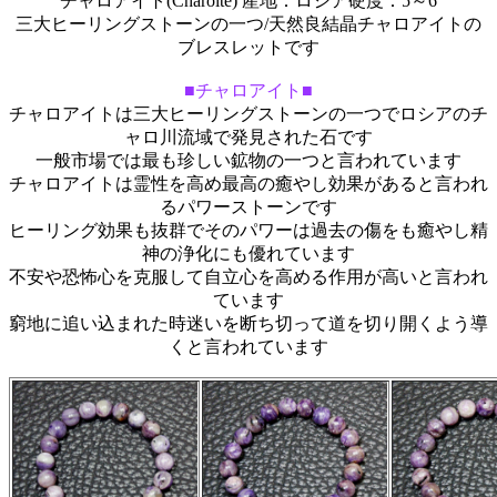
チャロアイト(Charoite) 産地：ロシア硬度：5～6
三大ヒーリングストーンの一つ/天然良結晶チャロアイトの
ブレスレットです
■チャロアイト■
チャロアイトは三大ヒーリングストーンの一つでロシアのチ
ャロ川流域で発見された石です
一般市場では最も珍しい鉱物の一つと言われています
チャロアイトは霊性を高め最高の癒やし効果があると言われ
るパワーストーンです
ヒーリング効果も抜群でそのパワーは過去の傷をも癒やし精
神の浄化にも優れています
不安や恐怖心を克服して自立心を高める作用が高いと言われ
ています
窮地に追い込まれた時迷いを断ち切って道を切り開くよう導
くと言われています